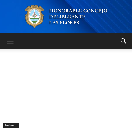
Honorable
Concejo
Deliberante
Sesiones